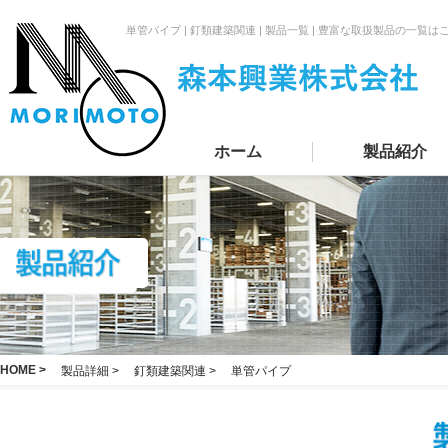
単管パイプ | 釘類建築関連 | 製品一覧 | 豊富な取扱製品の
ホーム
製品紹介
HOME >
製品詳細 >
釘類建築関連 >
単管パイプ