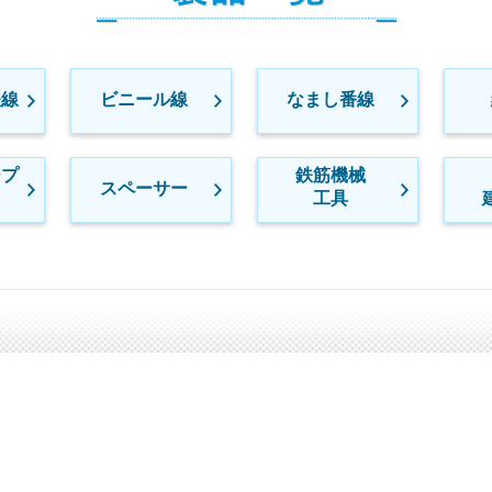
鉄線
ビニール線
なまし番線
ープ
鉄筋機械
スペーサー
工具