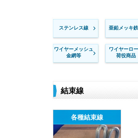
ステンレス線
亜鉛メッキ
ワイヤーメッシュ
ワイヤーロ
金網等
荷役商品
結束線
各種結束線