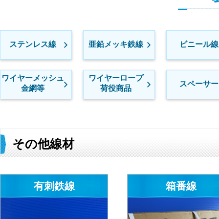
ステンレス線
亜鉛メッキ鉄線
ビニール線
ワイヤーメッシュ
ワイヤーロープ
スペーサー
金網等
荷役商品
その他線材
有刺鉄線
箱番線